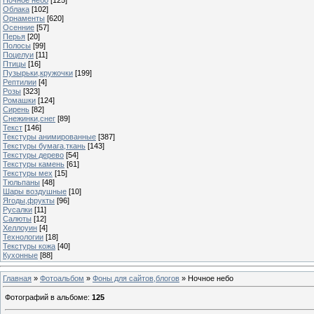
Облака
[102]
Орнаменты
[620]
Осенние
[57]
Перья
[20]
Полосы
[99]
Поцелуи
[11]
Птицы
[16]
Пузырьки,кружочки
[199]
Рептилии
[4]
Розы
[323]
Ромашки
[124]
Сирень
[82]
Снежинки,снег
[89]
Текст
[146]
Текстуры анимированные
[387]
Текстуры бумага,ткань
[143]
Текстуры дерево
[54]
Текстуры камень
[61]
Текстуры мех
[15]
Тюльпаны
[48]
Шары воздушные
[10]
Ягоды,фрукты
[96]
Русалки
[11]
Салюты
[12]
Хеллоуин
[4]
Технологии
[18]
Текстуры кожа
[40]
Кухонные
[88]
Главная
»
Фотоальбом
»
Фоны для сайтов,блогов
» Ночное небо
Фотографий в альбоме
:
125