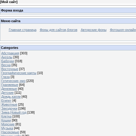
[
Мой сайт
]
Форма входа
Меню сайта
Главная страница
Фоны для сайтов,блогов
Авторские фоны
Фотошоп-онлайн
Categories
Абстракция
[303]
Ангелы
[30]
Бабочки
[318]
Весна
[35]
Восточные
[37]
Географические карты
[10]
Глаза
[3]
Готические,эмо
[220]
Гранжевые
[64]
Денежные
[40]
Детские
[111]
Дождь,капли
[40]
Египет
[4]
Животные
[25]
Звездочки
[196]
Зима,Новый год
[138]
Клетка
[100]
Кошки
[90]
Морские
[81]
Музыка
[44]
Насекомые
[59]
Ночное небо
[125]